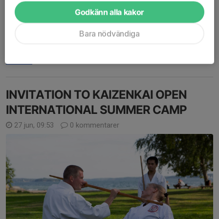
4 aug, 11:40
0 kommentarer
Godkänn alla kakor
Soke Leif kom nyligen ut med sin 3:e och senaste bok, som är
en självbiografi på 180 sidor och på engelska. Boken kan hämtas
Bara nödvändiga
i vår dojo Kaizenkan Kampsportscenter på Hackstavägen 9, i
Åkersberga, eller beställas via...
Läs mer
INVITATION TO KAIZENKAI OPEN
INTERNATIONAL SUMMER CAMP
27 jun, 09:53
0 kommentarer