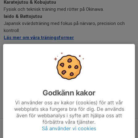
Karatejutsu & Kobujutsu
Fysisk och teknisk träning med rötter på Okinawa.
Iaido & Battojutsu
Japansk svärdsträning med fokus på närvaro, precision och
kontroll.
Läs mer om våra träningsformer
Tider och priser
På sidan Tider & priser hittar du aktuella träningstider,
terminsavgifter, nybörjarrabatt och familjepris.
Se träningstider
Se priser & medlemskap
Godkänn kakor
Hitta till oss
Vi tränar i vår dojo på Hackstavägen 9 i Åkersberga.
Vi använder oss av kakor (cookies) för att vår
Kontakt / hitta hit
webbplats ska fungera bra för dig. De används
även för webbanalys i syfte att hjälpa oss att
förbättra våra tjänster.
Samurai knight
Så använder vi cookies